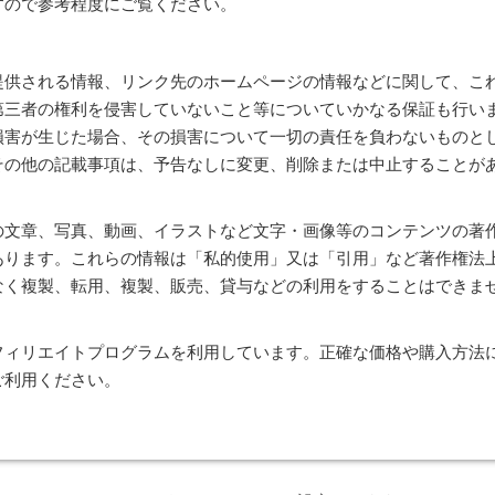
すので参考程度にご覧ください。
提供される情報、リンク先のホームページの情報などに関して、こ
第三者の権利を侵害していないこと等についていかなる保証も行い
損害が生じた場合、その損害について一切の責任を負わないものと
Lその他の記載事項は、予告なしに変更、削除または中止することが
の文章、写真、動画、イラストなど文字・画像等のコンテンツの著
あります。これらの情報は「私的使用」又は「引用」など著作権法
なく複製、転用、複製、販売、貸与などの利用をすることはできま
フィリエイトプログラムを利用しています。正確な価格や購入方法
ご利用ください。