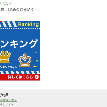
ツベスト
保障！(免責金額を除く）
ね!!
診療費が激減
リやサイト