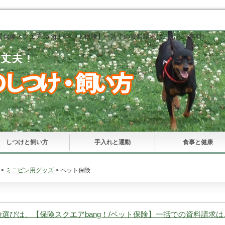
保険スクエアbang！/ペット保険】一括での資料請求はこちら（無料）
しつけと飼い方
手入れと運動
食事と健康
>
ミニピン用グッズ
> ペット保険
選びは、【保険スクエアbang！/ペット保険】一括での資料請求