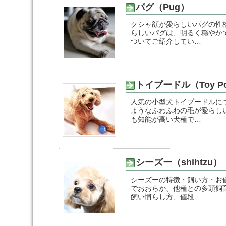
パグ（Pug）
クシャ顔が愛らしいパグの性
らしいパグは、明るく穏やか
ついてご紹介してい…
トイプードル（Toy Po
人気の小型犬トイプードルに
ようなふわふわの毛が愛らし
も知能が高い犬種で…
シーズー（shihtzu）
シーズーの特徴・飼い方・お
でおおらか、他種との多頭飼
飼い慣らし方、値段…