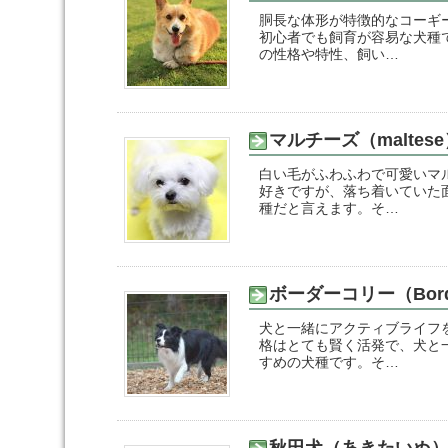
胴長な体形が特徴的なコーギ
初心者でも飼育が容易な犬種
の性格や特性、飼い…
マルチーズ（maltes
白い毛がふわふわで可愛いマ
好きですが、落ち着いていた
種だと言えます。そ…
ボーダーコリー（Border
犬と一緒にアクティブライフ
格はとても賢く活発で、犬と
すめの犬種です。そ…