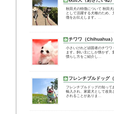
秋田犬（あきたいぬ
秋田犬の特徴について 秋田
として活躍する犬種のため、
徴をお伝えします。…
チワワ（Chihuahua
小さいけれど頑固者のチワワ
ます。飼い主にしか懐かず、
慣らし方をご紹介し…
フレンチブルドッグ（Fre
フレンチブルドッグの知って
輸入され、家庭犬として改良
されることがありま…