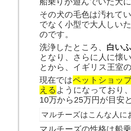
船乗りが遊んでいた犬
その犬の毛色は汚れて
でなく小型で大人しい
のです。
洗浄したところ、
白い
となり、さらに人に懐
とから、イギリス王室
現在では
ペットショッ
える
ようになっており、
10万から25万円が目
マルチーズはこんな人に
マルチーズの性格は船